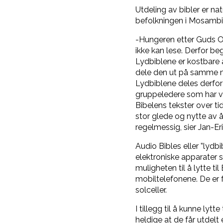
Utdeling av bibler er na
befolkningen i Mosambik
-Hungeren etter Guds O
ikke kan lese. Derfor be
Lydbiblene er kostbare
dele den ut på samme m
Lydbiblene deles derfor 
gruppeledere som har vis
Bibelens tekster over ti
stor glede og nytte av å
regelmessig, sier Jan-Eri
Audio Bibles eller ”lydbi
elektroniske apparater 
muligheten til å lytte ti
mobiltelefonene. De er f
solceller.
I tillegg til å kunne ly
heldige at de får utdelt