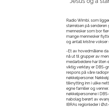
Jesus og å star
Radio Wimbi, som ligger
størrelsen på senderen 
mennesker som bor flere
mange mennesker flyttet
og antall kristne vokser
-Et av hovedmålene da 
nå ut til grupper av men
medarbeidere har liten el
viktig verktøy er DBS-g
respons på våre radiopr
nøkkelpersoner. Nøkkelp
tilknytting inn i ulike 
egne familier og venner
nøkkelpersonene i DBS-gr
nabolag berørt av evang
IBRAs regionleder i Øst-