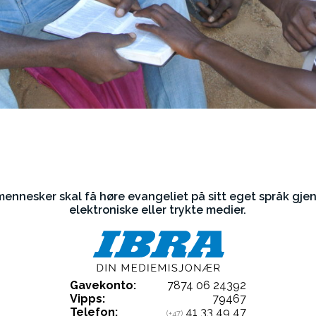
 mennesker skal få høre evangeliet på sitt eget språk gje
elektroniske eller trykte medier.
Gavekonto:
7874 06 24392
Vipps:
79467
Telefon:
41 33 49 47
(+47)