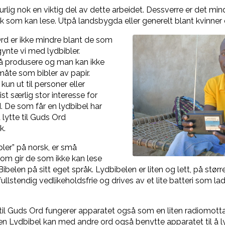
turlig nok en viktig del av dette arbeidet. Dessverre er det mi
 som kan lese. Utpå landsbygda eller generelt blant kvinner 
rd er ikke mindre blant de som
gynte vi med lydbibler.
 å produsere og man kan ikke
åte som bibler av papir.
kun ut til personer eller
t særlig stor interesse for
d. De som får en lydbibel har
 lytte til Guds Ord
k.
bler” på norsk, er små
som gir de som ikke kan lese
l Bibelen på sitt eget språk. Lydbibelen er liten og lett, på stø
ullstendig vedlikeholdsfrie og drives av et lite batteri som l
tte til Guds Ord fungerer apparatet også som en liten radiomott
 en Lydbibel kan med andre ord også benytte apparatet til å l