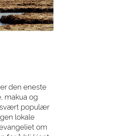
 er den eneste
e, makua og
t svært populær
gen lokale
 evangeliet om