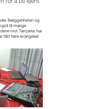
 for å bli kjent
nder. Beliggenheten og
 også til mange
ådene mot Tanzania, har
r fått høre evangeliet