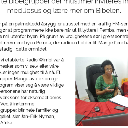
te bibelgrupper der muslimer inviteres inn
med Jesus og lære mer om Bibelen.
 på en palmekledd åsrygg, er utrustet med en kraftig FM-se
gjør at programmene ikke bare når ut til lyttere i Pemba, men
 mil utenfor byen. På grunn av urolighetene sør i grenseomr
 nærmere byen Pemba, der radioen holder til. Mange flere ha
 stadig i dette området.
vi etablerte Radio Wimbi var å
nesker som vi selv eller våre
ler ingen mulighet til å nå. Et
rupper. Mange av de som gir
ogram viser seg å være viktige
ersonene har naturlig
nettverk som for eksempel deres
. Ved å innlemme
upper, blir hele familier og
eliet, sier Jan-Erik Nyman,
Afrika.