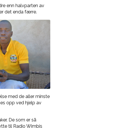
ndre enn halvparten av
er det enda færre.
rrelse med de aller minste
ades opp ved hjelp av
aker. De som er så
ytte til Radio Wimbis